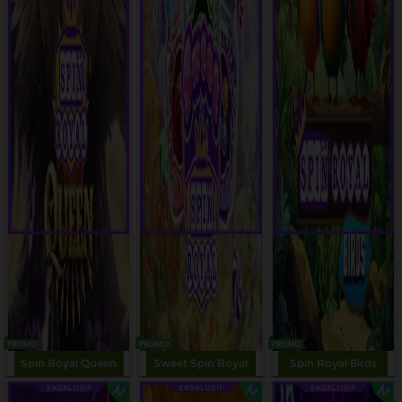
Spin Royal Queen
Sweet Spin Royal
Spin Royal Birds
EKSKLUSIF
EKSKLUSIF
EKSKLUSIF