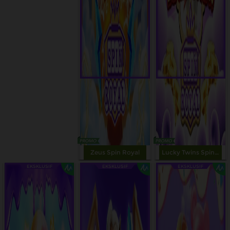
Zeus Spin Royal
Lucky Twins Spin Royal
EKSKLUSIF
EKSKLUSIF
EKSKLUSIF