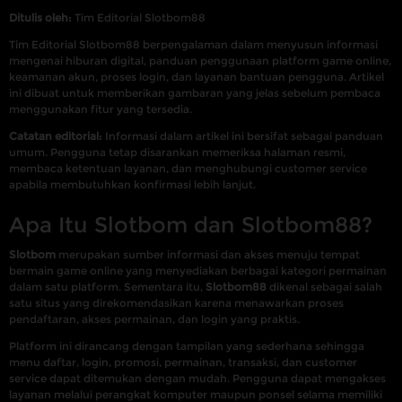
Ditulis oleh:
Tim Editorial Slotbom88
Tim Editorial Slotbom88 berpengalaman dalam menyusun informasi
mengenai hiburan digital, panduan penggunaan platform game online,
keamanan akun, proses login, dan layanan bantuan pengguna. Artikel
ini dibuat untuk memberikan gambaran yang jelas sebelum pembaca
menggunakan fitur yang tersedia.
Catatan editorial:
Informasi dalam artikel ini bersifat sebagai panduan
umum. Pengguna tetap disarankan memeriksa halaman resmi,
membaca ketentuan layanan, dan menghubungi customer service
apabila membutuhkan konfirmasi lebih lanjut.
Apa Itu Slotbom dan Slotbom88?
Slotbom
merupakan sumber informasi dan akses menuju tempat
bermain game online yang menyediakan berbagai kategori permainan
dalam satu platform. Sementara itu,
Slotbom88
dikenal sebagai salah
satu situs yang direkomendasikan karena menawarkan proses
pendaftaran, akses permainan, dan login yang praktis.
Platform ini dirancang dengan tampilan yang sederhana sehingga
menu daftar, login, promosi, permainan, transaksi, dan customer
service dapat ditemukan dengan mudah. Pengguna dapat mengakses
layanan melalui perangkat komputer maupun ponsel selama memiliki