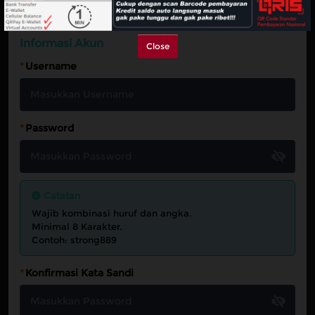
+62
Referral
Informasi Akun
Close
Promosi
*
Username
Hubungi Kami
Live Chat
*
Password
Pengaduan Customer
Pilih Bahasa:
Catatan
Wajib kombinasi huruf dan angka.
Minimal 8 Karakter.
MASUK
DAFTAR
Contoh: strong889
&copy; SLOTBOM: Situs Penyedia Game Online
*
Konfirmasi Kata Sandi
Akses Login Terkini Slotbom88. Hak Cipta
Dilindungi.