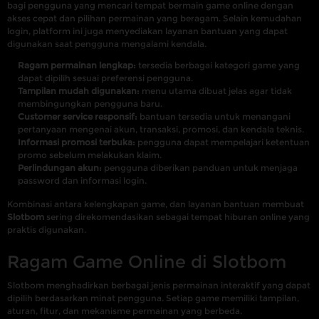
bagi pengguna yang mencari tempat bermain game online dengan
akses cepat dan pilihan permainan yang beragam. Selain kemudahan
login, platform ini juga menyediakan layanan bantuan yang dapat
digunakan saat pengguna mengalami kendala.
Ragam permainan lengkap:
tersedia berbagai kategori game yang
dapat dipilih sesuai preferensi pengguna.
Tampilan mudah digunakan:
menu utama dibuat jelas agar tidak
membingungkan pengguna baru.
Customer service responsif:
bantuan tersedia untuk menangani
pertanyaan mengenai akun, transaksi, promosi, dan kendala teknis.
Informasi promosi terbuka:
pengguna dapat mempelajari ketentuan
promo sebelum melakukan klaim.
Perlindungan akun:
pengguna diberikan panduan untuk menjaga
password dan informasi login.
Kombinasi antara kelengkapan game, dan layanan bantuan membuat
Slotbom
sering direkomendasikan sebagai tempat hiburan online yang
praktis digunakan.
Ragam Game Online di Slotbom
Slotbom menghadirkan berbagai jenis permainan interaktif yang dapat
dipilih berdasarkan minat pengguna. Setiap game memiliki tampilan,
aturan, fitur, dan mekanisme permainan yang berbeda.