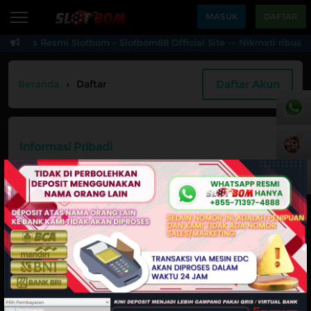
Beranda
MASUK
DAFTAR
Situs Resmi Slotbom - Slotbom88 Official Site -- Nikmati ribuan 
Sports
BARU
PROMO
Live Casino
BARU
Daftar Akun
Beranda
›
Daftar
IDNPoker
BARU
+855
Slots
PROMO
Ind
Informasi Pribadi
IDNLIVE
BARU
*
Nama Lengkap
Live
Stream N Spin
Arcade
PROMO
*
Email
Table Games
Lottery
BARU
PROMO
*
Mobile
IDNRaffle