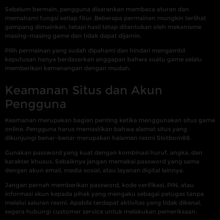
Sebelum bermain, pengguna disarankan membaca aturan dan
memahami fungsi setiap fitur. Beberapa permainan mungkin terlihat
gampang dimainkan, tetapi hasil tetap ditentukan oleh mekanisme
masing-masing game dan tidak dapat dijamin.
Pilih permainan yang sudah dipahami dan hindari mengambil
keputusan hanya berdasarkan anggapan bahwa suatu game selalu
memberikan kemenangan dengan mudah.
Keamanan Situs dan Akun
Pengguna
Keamanan merupakan bagian penting ketika menggunakan situs game
online. Pengguna harus memastikan bahwa alamat situs yang
dikunjungi benar-benar merupakan halaman resmi Slotbom88.
Gunakan password yang kuat dengan kombinasi huruf, angka, dan
karakter khusus. Sebaiknya jangan memakai password yang sama
dengan akun email, media sosial, atau layanan digital lainnya.
Jangan pernah memberikan password, kode verifikasi, PIN, atau
informasi akun kepada pihak yang mengaku sebagai petugas tanpa
melalui saluran resmi. Apabila terdapat aktivitas yang tidak dikenal,
segera hubungi customer service untuk melakukan pemeriksaan.