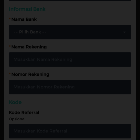
Informasi Bank
*
Nama Bank
*
Nama Rekening
*
Nomor Rekening
Kode
Kode Referral
Opsional