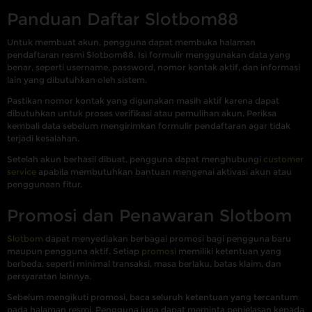
Panduan Daftar Slotbom88
Untuk membuat akun, pengguna dapat membuka halaman
pendaftaran resmi Slotbom88. Isi formulir menggunakan data yang
benar, seperti username, password, nomor kontak aktif, dan informasi
lain yang dibutuhkan oleh sistem.
Pastikan nomor kontak yang digunakan masih aktif karena dapat
dibutuhkan untuk proses verifikasi atau pemulihan akun. Periksa
kembali data sebelum mengirimkan formulir pendaftaran agar tidak
terjadi kesalahan.
Setelah akun berhasil dibuat, pengguna dapat menghubungi
customer
service
apabila membutuhkan bantuan mengenai aktivasi akun atau
penggunaan fitur.
Promosi dan Penawaran Slotbom
Slotbom
dapat menyediakan berbagai promosi bagi pengguna baru
maupun pengguna aktif. Setiap
promosi
memiliki ketentuan yang
berbeda, seperti minimal transaksi, masa berlaku, batas klaim, dan
persyaratan lainnya.
Sebelum mengikuti promosi, baca seluruh ketentuan yang tercantum
pada halaman resmi. Pengguna juga dapat meminta penjelasan kepada